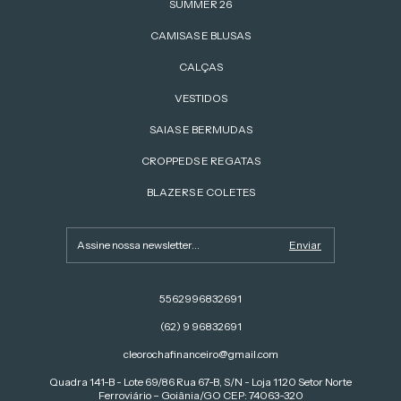
SUMMER 26
CAMISAS E BLUSAS
CALÇAS
VESTIDOS
SAIAS E BERMUDAS
CROPPEDS E REGATAS
BLAZERS E COLETES
5562996832691
(62) 9 96832691
cleorochafinanceiro@gmail.com
Quadra 141-B - Lote 69/86 Rua 67-B, S/N - Loja 1120 Setor Norte
Ferroviário – Goiânia/GO CEP: 74063-320